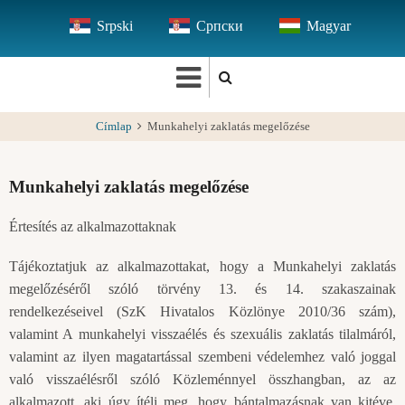
Ugrás
Srpski
Српски
Magyar
a
tartalomra
Címlap
Munkahelyi zaklatás megelőzése
Munkahelyi zaklatás megelőzése
Értesítés az alkalmazottaknak
Tájékoztatjuk az alkalmazottakat, hogy a Munkahelyi zaklatás
megelőzéséről szóló törvény 13. és 14. szakaszainak
rendelkezéseivel (SzK Hivatalos Közlönye 2010/36 szám),
valamint A munkahelyi visszaélés és szexuális zaklatás tilalmáról,
valamint az ilyen magatartással szembeni védelemhez való joggal
való visszaélésről szóló Közleménnyel összhangban, az az
alkalmazott, aki úgy ítéli meg, hogy bántalmazásnak van kitéve,