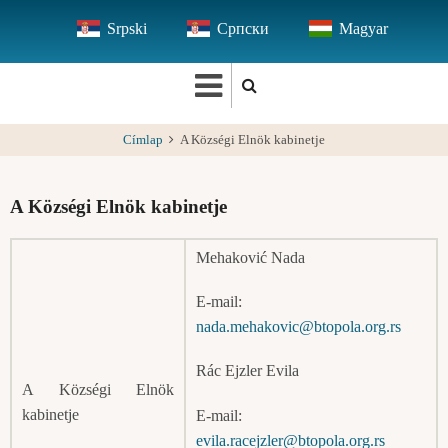
Ugrás
Srpski
Српски
Magyar
a
tartalomra
Címlap
A Községi Elnök kabinetje
A Községi Elnök kabinetje
Mehaković Nada
E-mail:
nada.mehakovic@btopola.org.rs
Rác Ejzler Evila
A Községi Elnök
kabinetje
E-mail:
evila.racejzler@btopola.org.rs