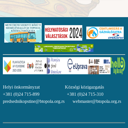
Helyi önkormányzat Községi közigazgatás
+381 (0)24 715-899 +381 (0)24 715-310
predsednikopstine@btopola.org.rs webmaster@btopola.org.rs