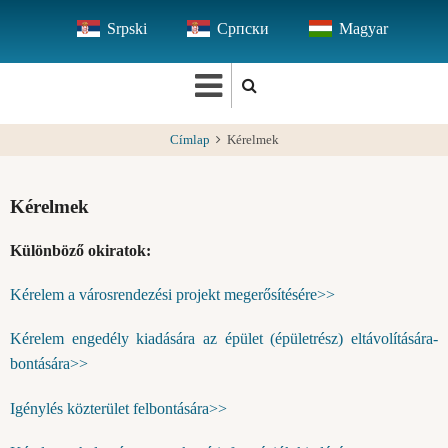
Ugrás
Srpski
Српски
Magyar
a
tartalomra
Címlap
Kérelmek
Kérelmek
Különböző okiratok:
Kérelem a városrendezési projekt megerősítésére>>
Kérelem engedély kiadására az épület (épületrész) eltávolítására-
bontására>>
Igénylés közterület felbontására>>