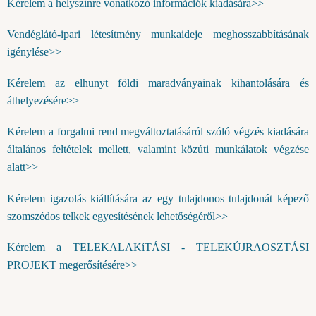
Kérelem a helyszínre vonatkozó információk kiadására>>
Vendéglátó-ipari létesítmény munkaideje meghosszabbításának
igénylése>>
Kérelem az elhunyt földi maradványainak kihantolására és
áthelyezésére>>
Kérelem a forgalmi rend megváltoztatásáról szóló végzés kiadására
általános feltételek mellett, valamint közúti munkálatok végzése
alatt>>
Kérelem igazolás kiállítására az egy tulajdonos tulajdonát képező
szomszédos telkek egyesítésének lehetőségéről>>
Kérelem a TELEKALAKíTÁSI - TELEKÚJRAOSZTÁSI
PROJEKT megerősítésére>>