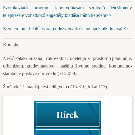
Szórakoztató program lebonyolítására szolgáló létesítmény
telepítésére vonatkozó engedély kiadása iránti kérelem>>
Kérelem pult felállítására rendezvények és ünnepek alkalmával>>
Kontakt
:
Nešić Pataki Suzana - rukovodilac odelenja za prostorno planiranje,
urbanizam, građevinarstvo , zaštitu životne sredine, komunalno-
stambene poslove i privredu (715-059)
Šarčević Tijana- Építési felügyelő (715-310, lokal 113)