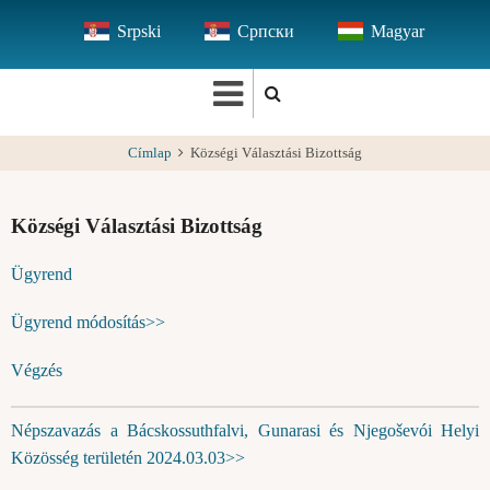
Ugrás
Srpski
Српски
Magyar
a
tartalomra
Címlap
Községi Választási Bizottság
Községi Választási Bizottság
Ügyrend
Ügyrend módosítás>>
Végzés
Népszavazás a Bácskossuthfalvi, Gunarasi és Njegoševói Helyi
Közösség területén 2024.03.03>>