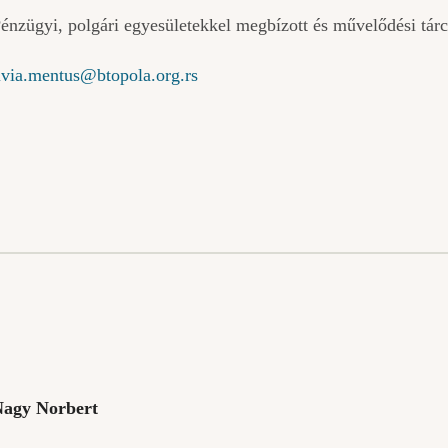
énzügyi, polgári egyesületekkel megbízott és művelődési tár
ivia.mentus@btopola.org.rs
agy Norbert