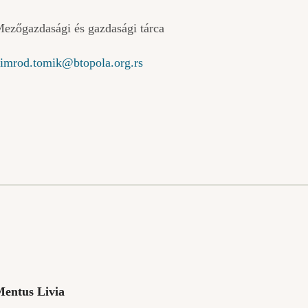
ezőgazdasági és gazdasági tárca
imrod.tomik@btopola.org.rs
entus Livia