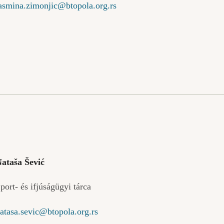
asmina.zimonjic@btopola.org.rs
ataša Šević
port- és ifjúságügyi tárca
atasa.sevic@btopola.org.rs