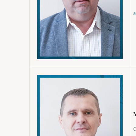
a
M
O