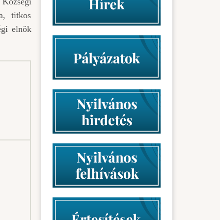
 Községi
, titkos
égi elnök