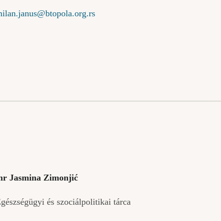
ilan.janus@btopola.org.rs
r Jasmina Zimonjić
gészségügyi és szociálpolitikai tárca