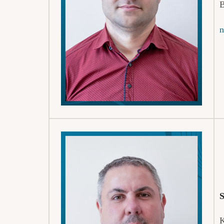
B
n
S
K