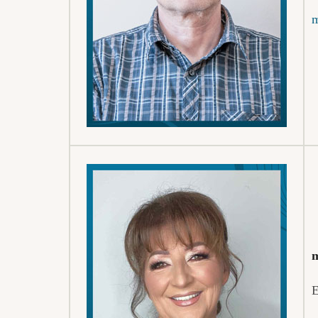
m
m
E