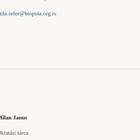
tila.sefer@btopola.org.rs
ilan Janus
ktatási tárca