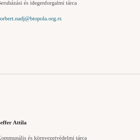
eruházási és idegenforgalmi tárca
orbert.nadj@btopola.org.rs
effer Attila
ommunális és környezetvédelmi tárca