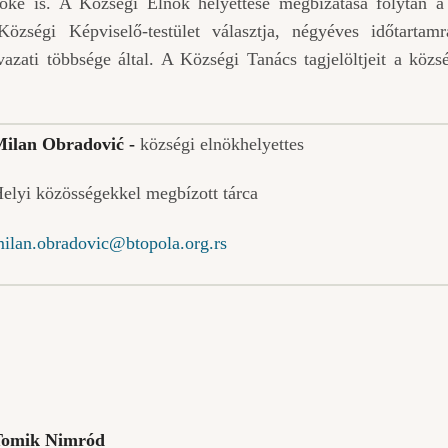
öke is. A Községi Elnök helyettese megbízatása folytán a
zségi Képviselő-testület választja, négyéves időtartamra
azati többsége által. A Községi Tanács tagjelöltjeit a közs
ilan Obradović -
községi elnökhelyettes
elyi közösségekkel megbízott tárca
ilan.obradovic@btopola.org.rs
Tomik Nimród