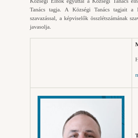
Községi Elnök egyúttal a Községi Tanács eln
Tanács tagja. A Községi Tanács tagjait a Kö
szavazással, a képviselők összlétszámának szav
javasolja.
M
H
m