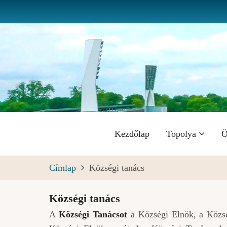
Ugrás
a
tartalomra
Fő
Kezdőlap
Topolya
Ö
navigáció
Címlap
Községi tanács
Községi tanács
A
Községi Tanácsot
a Községi Elnök, a Közsé