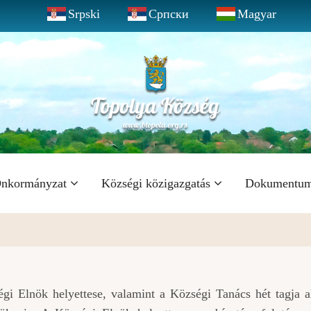
Srpski
Српски
Magyar
nkormányzat
Községi közigazgatás
Dokumentu
gi Elnök helyettese, valamint a Községi Tanács hét tagja a