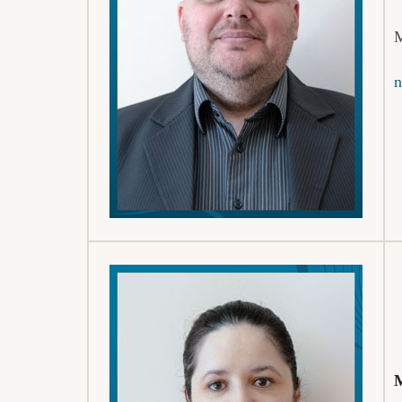
M
n
M