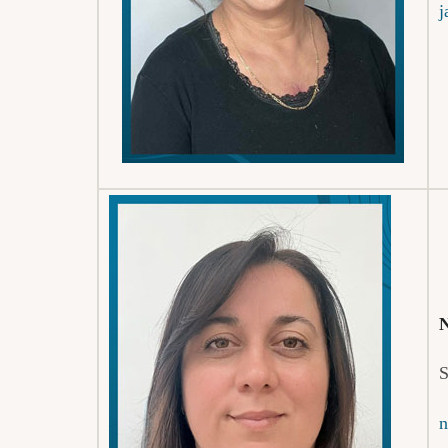
j
N
S
n