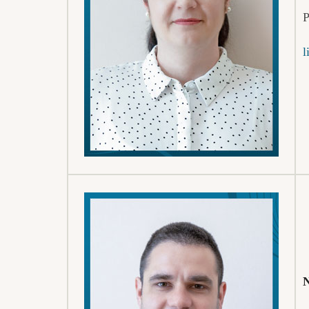
P
l
N