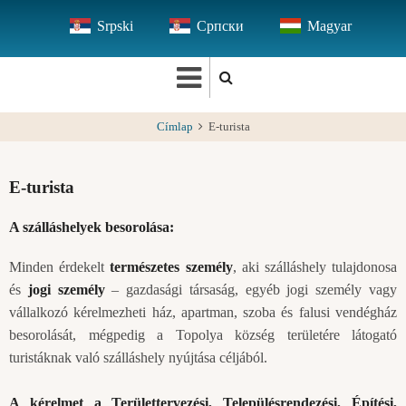
Ugrás
Srpski
Српски
Magyar
a
tartalomra
Címlap
E-turista
E-turista
A szálláshelyek besorolása:
Minden érdekelt
természetes személy
, aki szálláshely tulajdonosa
és
jogi személy
– gazdasági társaság, egyéb jogi személy vagy
vállalkozó kérelmezheti ház, apartman, szoba és falusi vendégház
besorolását, mégpedig a Topolya község területére látogató
turistáknak való szálláshely nyújtása céljából.
A kérelmet a Területtervezési, Településrendezési, Építési,