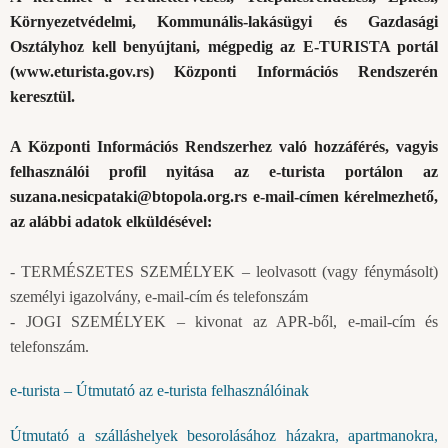
Környezetvédelmi, Kommunális-lakásügyi és Gazdasági
Osztályhoz kell benyújtani, mégpedig az E-TURISTA portál
(
www.eturista.gov.rs
) Központi Információs Rendszerén
keresztül.
A Központi Információs Rendszerhez való hozzáférés, vagyis
felhasználói profil nyitása az e-turista portálon az
suzana.nesicpataki@btopola.org.rs
e-mail-címen kérelmezhető,
az alábbi adatok elküldésével:
- TERMÉSZETES SZEMÉLYEK – leolvasott (vagy fénymásolt)
személyi igazolvány, e-mail-cím és telefonszám
- JOGI SZEMÉLYEK – kivonat az APR-ből, e-mail-cím és
telefonszám.
e-turista – Útmutató az e-turista felhasználóinak
Útmutató a szálláshelyek besorolásához házakra, apartmanokra,