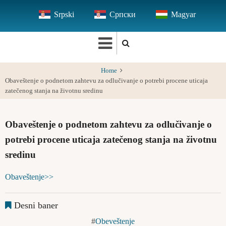
Skip
Srpski
Српски
Magyar
to
main
content
Home
Obaveštenje o podnetom zahtevu za odlučivanje o potrebi procene uticaja
zatečenog stanja na životnu sredinu
Obaveštenje o podnetom zahtevu za odlučivanje o
potrebi procene uticaja zatečenog stanja na životnu
sredinu
Obaveštenje>>
Desni baner
Obeveštenje