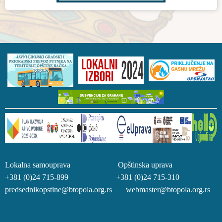
Lokalna samouprava Opštinska uprava
+381 (0)24 715-899 +381 (0)24 715-310
predsednikopstine@btopola.org.rs webmaster@btopola.org.rs