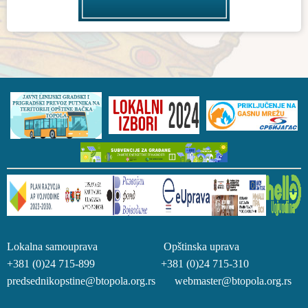
Lokalna samouprava Opštinska uprava
+381 (0)24 715-899 +381 (0)24 715-310
predsednikopstine@btopola.org.rs webmaster@btopola.org.rs