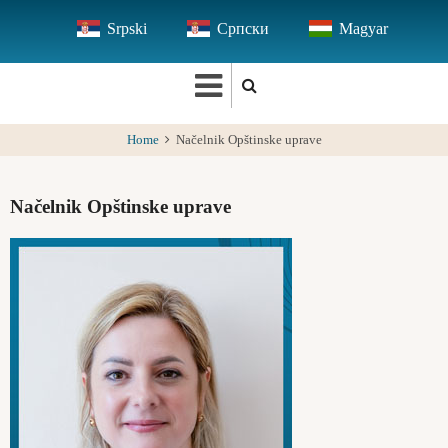
Skip
Srpski
Српски
Magyar
to
main
content
Home
Načelnik Opštinske uprave
Načelnik Opštinske uprave