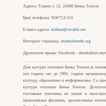
Адреса: Главна у. 12, 24300 Бачка Топола
Број телефона: 024/713-515
Е-маил адреса:
kultura@stcable.net
Интернет страница:
domkulturebt.org
Друштвене мреже: Facebook - domkulture.muv
Дом културе општине Бачка Топола је поново
тих година све до 1991. године организат
културу, образовање и информисање. Са пре
културе општине Бачка Топола. Делатно
гостовање уметника из земље и иностран
приказивање филмова, организовање изложб