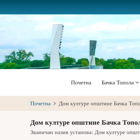
Skip
to
main
content
Главна
Почетна
Бачка Топола
навигација
Почетна
Дом културе општине Бачка Топ
Дом културе општине Бачка Топо
Званичан назив установа: Дом културе општ