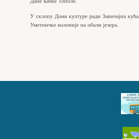
Дане Бачке Тополе.
У склопу Дома културе ради Завичајна кућа
Уметничке колоније на обали језера.