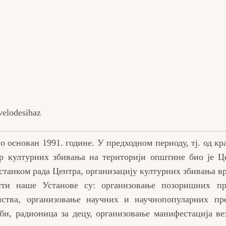
elodesihaz
 основан 1991. године. У предходном периоду, тј. од кра
ор културних збивања на територији општине био је Ц
станком рада Центра, организацију културних збивања 
сти наше Установе су: организовање позоришних пре
ства, организовање научних и научнопопуларних пре
и, радионица за децу, организовање манифестација ве