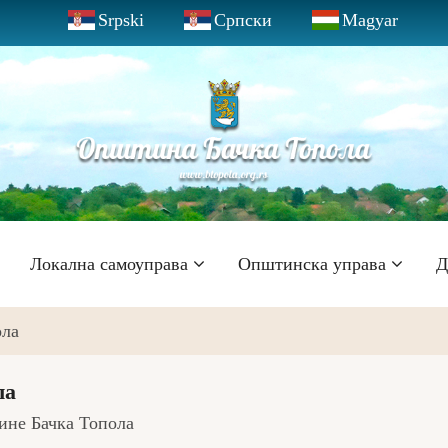
Srpski
Српски
Magyar
Локална самоуправа
Општинска управа
Д
ола
ла
ине Бачка Топола