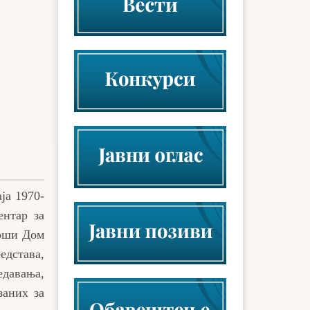
ја 1970-
ентар за
врши Дом
дстава,
давања,
заних за