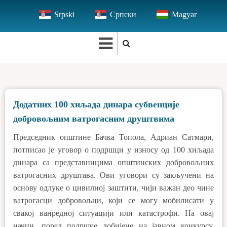
Skip
Srpski
Српски
Magyar
to
main
content
Додатних 100 хиљада динара субвенције
добровољним ватрогасним друштвима
Председник општине Бачка Топола, Адриан Сатмари,
потписао је уговор о подршци у износу од 100 хиљада
динара са представницима општинских добровољних
ватрогасних друштава. Ови уговори су закључени на
основу одлуке о цивилној заштити, чији важан део чине
ватрогасци добровољци, који се могу мобилисати у
свакој ванредној ситуацији или катастрофи. На овај
начин, поред подршке добијене на јавном конкурсу,