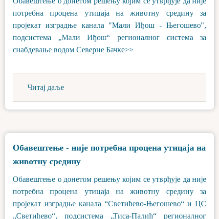
Обавештење о донетом решењу којим се утврђује да није
потребна процена утицаја на животну средину за
пројекат изградње канала "Мали Иђош - Његошево",
подсистема „Мали Иђош“ регионалног система за
снабдевање водом Северне Бачке>>
Читај даље
Обавештење - није потребна процена утицаја на
животну средину
Обавештење о донетом решењу којим се утврђује да није
потребна процена утицаја на животну средину за
пројекат изградње канала “Светићево-Његошево“ и ЦС
„Светићево“, подсистема „Тиса-Палић“ регионалног