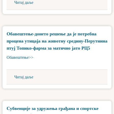
Читај даље
Обавештење-донето решење да је потребна
процена утицаја на животну средину-Перутнина
птуј Топико-фарма за матично јато РЦ5
Обавештење>>
Читај даље
Субвенције за удружења грађана и спортске