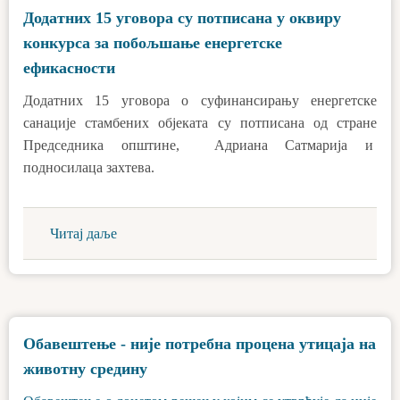
Додатних 15 уговора су потписана у оквиру
конкурса за побољшање енергетске
ефикасности
Додатних 15 уговора о суфинансирању енергетске
санације стамбених објеката су потписана од стране
Председника општине, Адриана Сатмарија и
подносилаца захтева.
Читај даље
Обавештење - није потребна процена утицаја на
животну средину