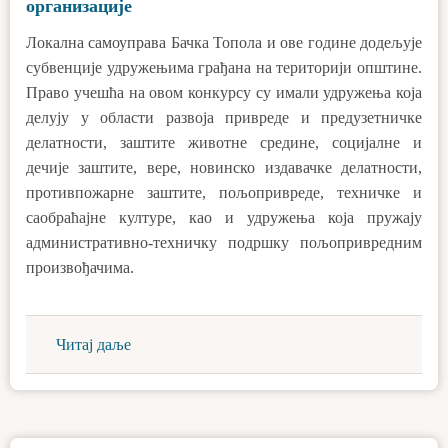
организације
Локална самоуправа Бачка Топола и ове године додељује
субвенције удружењима грађана на територији општине.
Право учешћа на овом конкурсу су имали удружења која
делују у области развоја привреде и предузетничке
делатности, заштите животне средине, социјалне и
дечије заштите, вере, новинско издавачке делатности,
противпожарне заштите, пољопривреде, техничке и
саобраћајне културе, као и удружења која пружају
административно-техничку подршку пољопривредним
произвођачима.
Читај даље