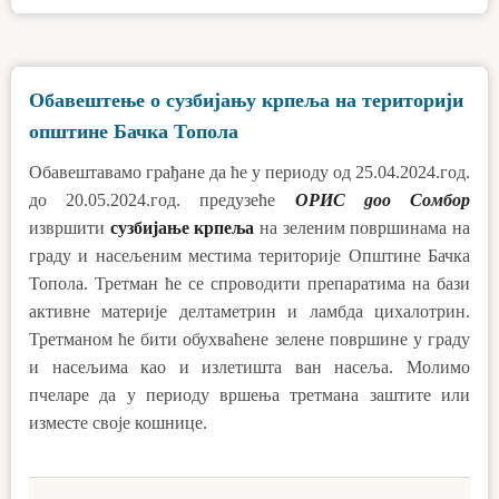
Обавештење о сузбијању крпеља на територији
општине Бачка Топола
Обавештавамо грађане да ће у периоду од 25.04.2024.год.
до 20.05.2024.год. предузеће
ОРИС доо Сомбор
извршити
сузбијање крпеља
на зеленим површинама на
граду и насељеним местима територије Општине Бачка
Топола. Третман ће се спроводити препаратима на бази
активне материје делтаметрин и ламбда цихалотрин.
Третманом ће бити обухваћене зелене површине у граду
и насељима као и излетишта ван насеља. Молимо
пчеларе да у периоду вршења третмана заштите или
изместе своје кошнице.